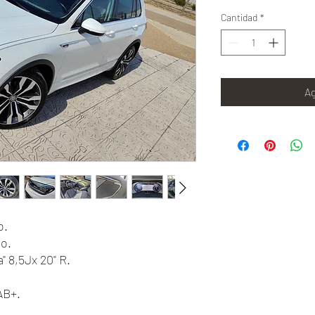
Cantidad
*
Ag
o.
o.
" 8,5Jx 20" R.
AB+.