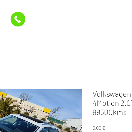
Inicio
Stock
A la carta
Últimas entrega
Volkswagen 
4Motion 2.0T
99500kms
Precio
0,00 €