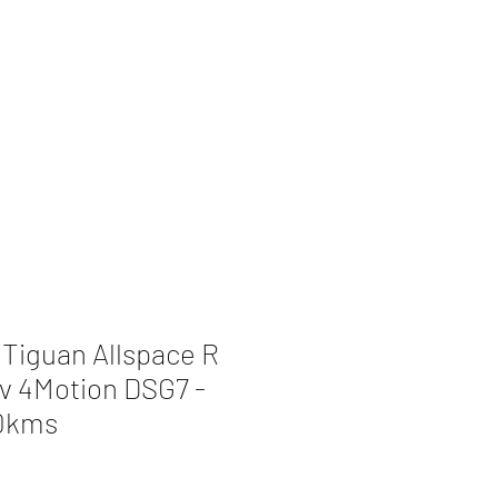
s
Redes sociales
Contacto
Tiguan Allspace R
v 4Motion DSG7 -
00kms