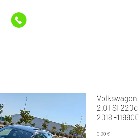
Inicio
Stock
A la carta
Últimas entrega
Volkswagen 
2.0TSI 220c
2018 -1199
Precio
0,00 €