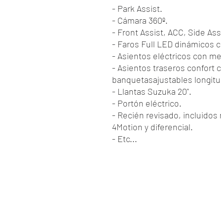
- Park Assist.
- Cámara 360º.
- Front Assist, ACC, Side Assi
- Faros Full LED dinámicos 
- Asientos eléctricos con m
- Asientos traseros confort 
banquetasajustables longit
- Llantas Suzuka 20".
- Portón eléctrico.
- Recién revisado, incluido
4Motion y diferencial.
- Etc...