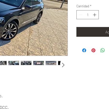
Cantidad
*
Ag
o.
 DCC.