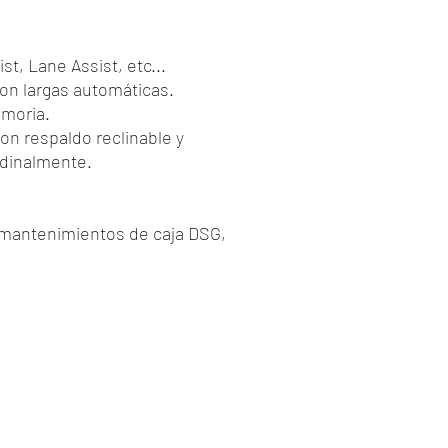
st, Lane Assist, etc...
con largas automáticas.
emoria.
con respaldo reclinable y
udinalmente.
s mantenimientos de caja DSG,