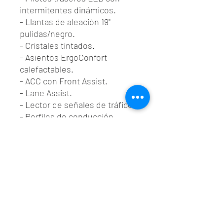
intermitentes dinámicos.
- Llantas de aleación 19"
pulidas/negro.
- Cristales tintados.
- Asientos ErgoConfort
calefactables.
- ACC con Front Assist.
- Lane Assist.
- Lector de señales de tráfico.
- Perfiles de conducción
editables.
- Android Auto & Apple
CarPlay.
- Navegador Discover Pro.
- Comandos de voz
- Etc...