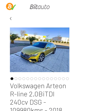
Volkswagen Arteon
R-line 2.0BiTDI
240cv DSG -
109980kms - 2018