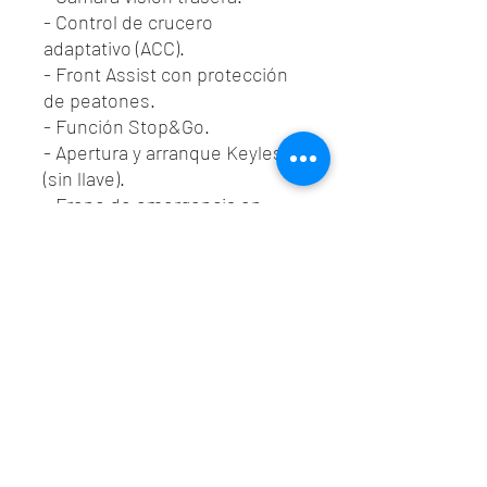
- Control de crucero
adaptativo (ACC).
- Front Assist con protección
de peatones.
- Función Stop&Go.
- Apertura y arranque Keyless
(sin llave).
- Freno de emergencia en
ciudad.
- Cargador inalámbrico.
- SEAT Sound System: incluye
9 altavoces + subwofer.
- Etc...