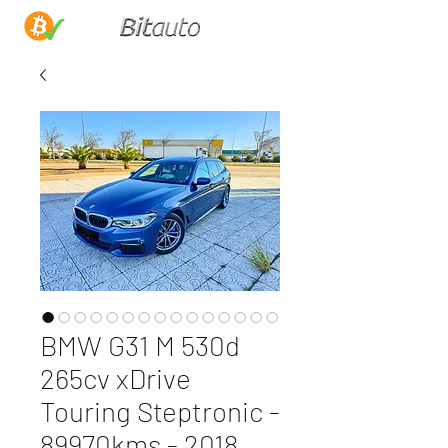
BMW G31 M 530d
265cv xDrive
Touring Steptronic -
89970kms - 2018