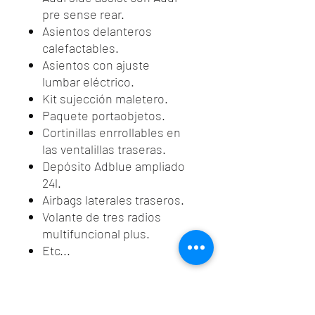
pre sense rear.
Asientos delanteros
calefactables.
Asientos con ajuste
lumbar eléctrico.
Kit sujección maletero.
Paquete portaobjetos.
Cortinillas enrrollables en
las ventalillas traseras.
Depósito Adblue ampliado
24l.
Airbags laterales traseros.
Volante de tres radios
multifuncional plus.
Etc...
¡Aprovéchate de nuestra
excelente financiación!